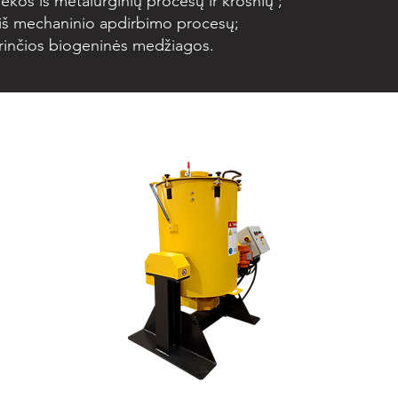
iekos iš metalurginių procesų ir krosnių ;
s iš mechaninio apdirbimo procesų;
turinčios biogeninės medžiagos.