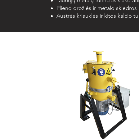
Tauriųjų metalų turinčios šlako atl
Plieno drožlės ir metalo skiedro
Austrės kriauklės ir kitos kalcio 