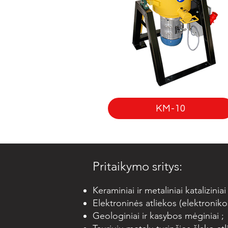
KM-10
Pritaikymo sritys:
Keraminiai ir metaliniai kataliziniai 
Elektroninės atliekos (elektronik
Geologiniai ir kasybos mėginiai ;