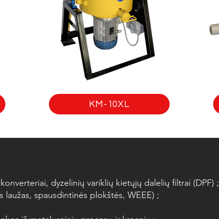
KM-10XL
konverteriai, dyzelinių variklių kietųjų dalelių filtrai (DPF) ;
os laužas, spausdintinės plokštės, WEEE) ;