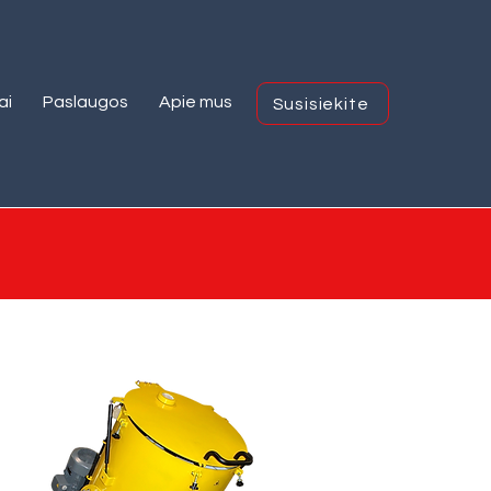
ai
Paslaugos
Apie mus
Susisiekite