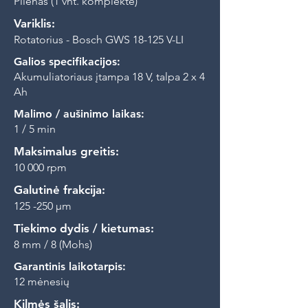
Plienas (1 vnt. komplekte)
Variklis:
Rotatorius - Bosch GWS 18-125 V-LI
Galios specifikacijos:
Akumuliatoriaus įtampa 18 V, talpa 2 x 4
Ah
Malimo / aušinimo laikas:
1 / 5 min
Maksimalus greitis:
10 000 rpm
Galutinė frakcija:
125 -250
μm
Tiekimo dydis / kietumas:
8 mm / 8 (Mohs)
Garantinis laikotarpis:
12 mėnesių
Kilmės šalis: