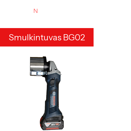
N
TYRIMAI
Experts in recycling and portable analysis
Smulkintuvas BG02