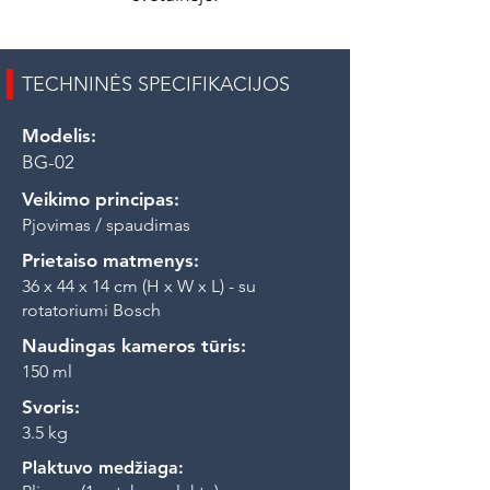
TECHNINĖS SPECIFIKACIJOS
Modelis:
BG-02
Veikimo principas:
Pjovimas / spaudimas
Prietaiso matmenys:
36 x 44 x 14 cm (H x W x L) - su
rotatoriumi Bosch
Naudingas kameros tūris:
150 ml
Svoris:
3.5 kg
Plaktuvo medžiaga: