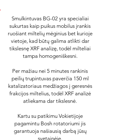
Smulkintuvas BG-02 yra specialiai
sukurtas kaip puikus mobilus įrankis
ruošiant miltelių mėginius bet kurioje
vietoje, kad būtų galima atlikti dar
tikslesnę XRF analizę, todėl milteliai
tampa homogeniškesni.
Per mažiau nei 5 minutes rankinis
peilių trupintuvas paverčia 150 ml
katalizatoriaus medžiagos į geresnės
frakcijos miltelius, todėl XRF analizė
atliekama dar tikslesnė.
Kartu su patikimu Vokietijoje
pagamintu Bosh rotatoriumi jis
garantuoja našiausią darbą jūsų
svetainėje.