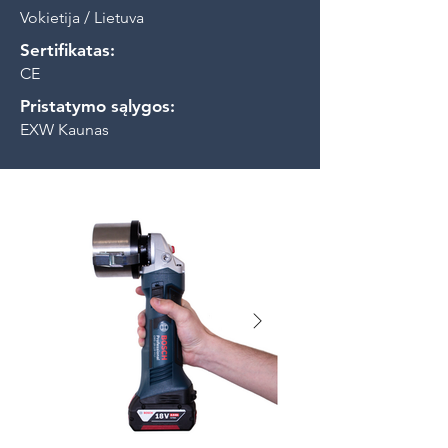
Vokietija / Lietuva
Sertifikatas:
CE
Pristatymo sąlygos:
EXW Kaunas