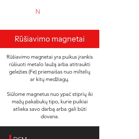
N
TYRIMAI
Experts in recycling and portable analysis
Rūšiavimo magnetai
Rūšiavimo magnetai yra puikus įrankis
rūšiuoti metalo laužą arba atitraukti
geležies (Fe) priemaišas nuo miltelių
ar kitų medžiagų.
Siūlome magnetus nuo ypač stiprių iki
mažų pakabukų tipo, kurie puikiai
atlieka savo darbą arba gali būti
dovana.