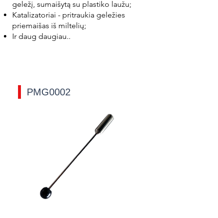
geležį, sumaišytą su plastiko laužu;
Katalizatoriai - pritraukia geležies
priemaišas iš miltelių;
Ir daug daugiau..
PMG0002