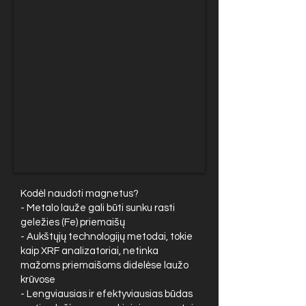
Kodėl naudoti magnetus?
- Metalo lauže gali būti sunku rasti
geležies (Fe) priemaišų
- Aukštųjų technologijų metodai, tokie
kaip XRF analizatoriai, netinka
mažoms priemaišoms didelėse laužo
krūvose
- Lengviausias ir efektyviausias būdas