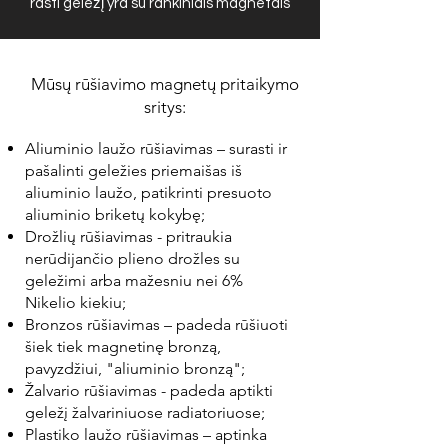
rasti geležį yra su rankiniais magnetais
Mūsų rūšiavimo magnetų pritaikymo
sritys:
Aliuminio laužo rūšiavimas – surasti ir
pašalinti geležies priemaišas iš
aliuminio laužo, patikrinti presuoto
aliuminio briketų kokybę;
Drožlių rūšiavimas - pritraukia
nerūdijančio plieno drožles su
geležimi arba mažesniu nei 6%
Nikelio kiekiu;
Bronzos rūšiavimas – padeda rūšiuoti
šiek tiek magnetinę bronzą,
pavyzdžiui, "aliuminio bronzą";
Žalvario rūšiavimas - padeda aptikti
geležį žalvariniuose radiatoriuose;
Plastiko laužo rūšiavimas – aptinka