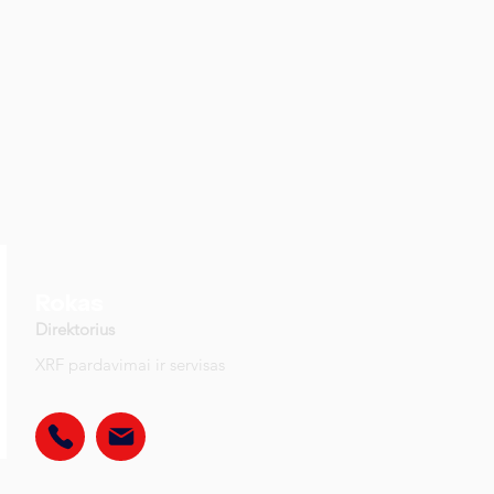
Rokas
Direktorius
XRF pardavimai ir servisas