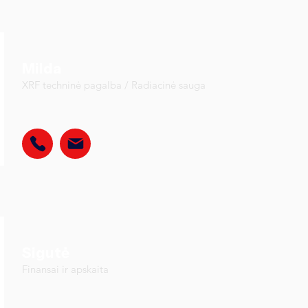
Milda
XRF techninė pagalba / Radiacinė sauga
Sigutė
Finansai ir apskaita