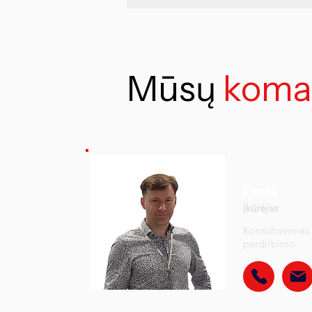
Mūsų
koma
Emis
Įkūrėjas
Konsultavimas 
perdirbimo