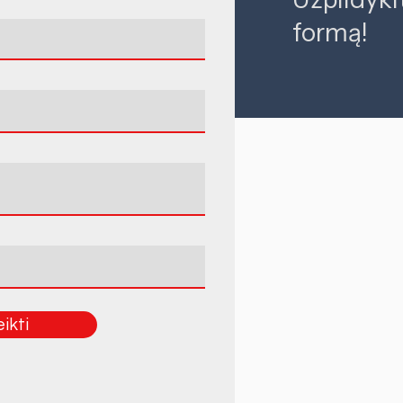
formą!
ikti