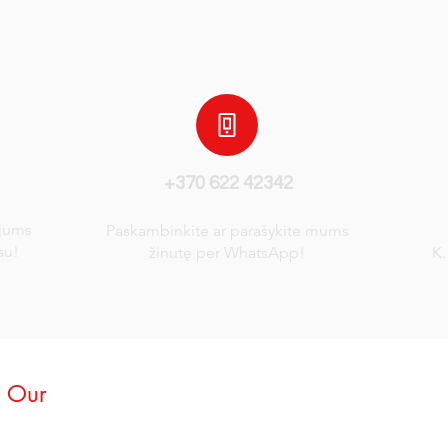
+370 622 42342
 jums
Paskambinkite ar parašykite mums
au!
žinutę per WhatsApp!
K.
m Our