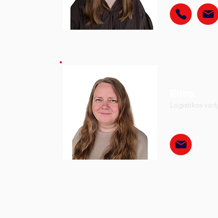
Rima
Logistikos vad