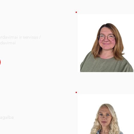
rdavimai ir servisas /
rdavimai
pagalba