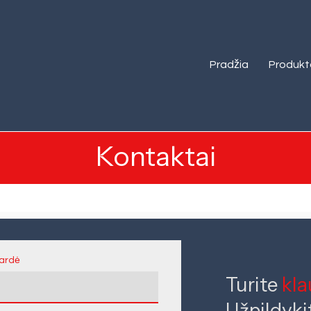
Pradžia
Produkt
Kontaktai
ardė
Turite
kl
Užpildyki