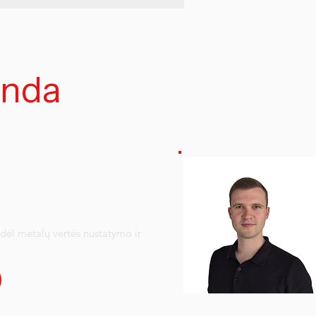
nda
dėl metalų vertės nustatymo ir