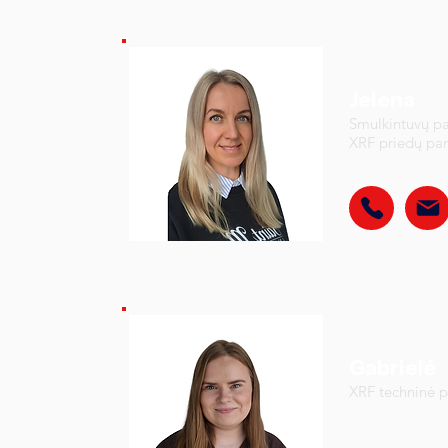
Jelena
Smulkintuvų pa
XRF priedų pa
Gabrielė
XRF techninė 