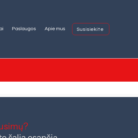
ai
Paslaugos
Apie mus
Susisiekite
ausimų?
te šalia esančią