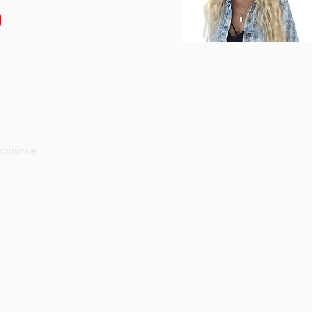
ybininkė