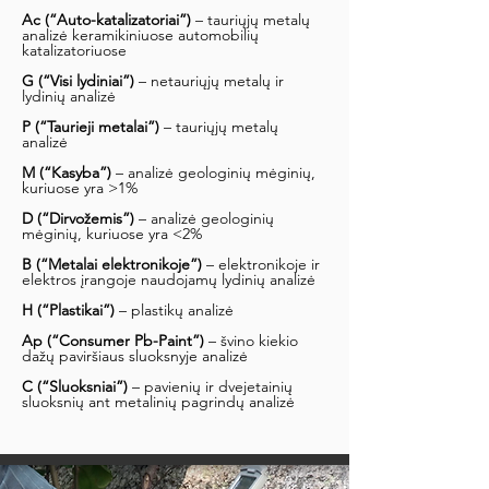
Ac (“Auto-katalizatoriai”)
– tauriųjų metalų
analizė keramikiniuose automobilių
katalizatoriuose
G (“Visi lydiniai”)
– netauriųjų metalų ir
lydinių analizė
P (“Taurieji metalai”)
– tauriųjų metalų
analizė
M (“Kasyba”)
– analizė geologinių mėginių,
kuriuose yra >1%
D (“Dirvožemis”)
– analizė geologinių
mėginių, kuriuose yra <2%
B (“Metalai elektronikoje”)
– elektronikoje ir
elektros įrangoje naudojamų lydinių analizė
H (“Plastikai”)
– plastikų analizė
Ap (“Consumer Pb-Paint”)
– švino kiekio
dažų paviršiaus sluoksnyje analizė
C (“Sluoksniai”)
– pavienių ir dvejetainių
sluoksnių ant metalinių pagrindų analizė