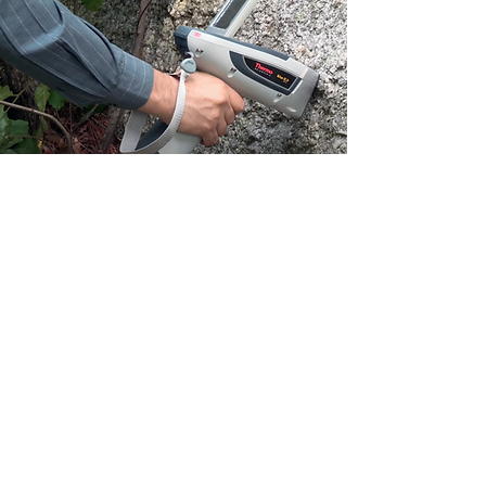
STANDARTINIAI PRIEDAI IR
FUNKCIJOS
Ekranuotas diržo dėklas
Atsarginė baterija
110/220 VAC akumuliatoriaus įkroviklis/
kintamosios srovės adapteris
Vidinė CCD kamera, leidžianti fokusuoti
pavyzdžius ir išsaugoti vaizdus
CD su vartotojo instrukcija anglų kalba
NDT© (NITON duomenų perdavimo)
kompiuterinė programinė įranga su