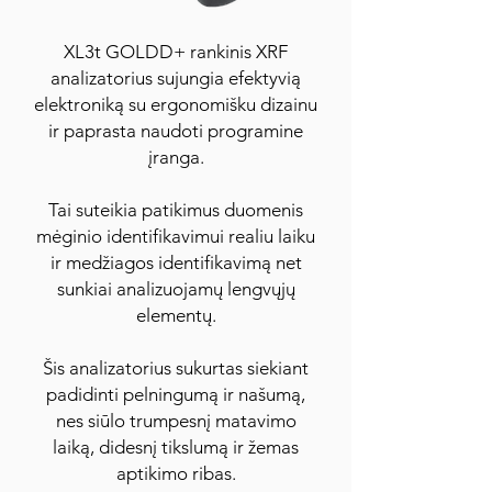
XL3t GOLDD+ rankinis XRF
analizatorius sujungia efektyvią
elektroniką su ergonomišku dizainu
ir paprasta naudoti programine
įranga.
Tai suteikia patikimus duomenis
mėginio identifikavimui realiu laiku
ir medžiagos identifikavimą net
sunkiai analizuojamų lengvųjų
elementų.
Šis analizatorius sukurtas siekiant
padidinti pelningumą ir našumą,
nes siūlo trumpesnį matavimo
laiką, didesnį tikslumą ir žemas
aptikimo ribas.