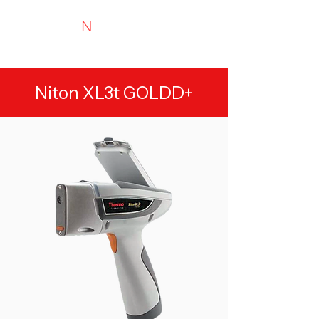
N
TYRIMAI
Experts in recycling and portable analysis
Niton XL3t GOLDD+