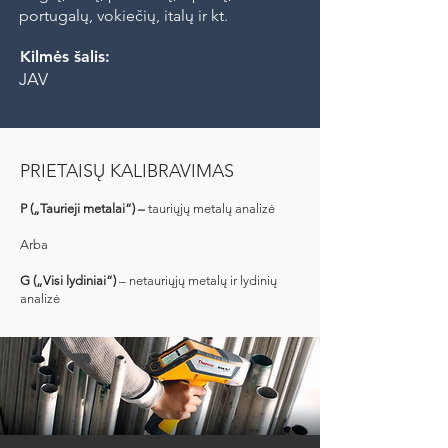
portugalų, vokiečių, italų ir kt.
Kilmės šalis:
JAV
PRIETAISŲ KALIBRAVIMAS
P („Taurieji metalai“) –
tauriųjų metalų analizė
Arba
G („Visi lydiniai“)
– netauriųjų metalų ir lydinių
analizė