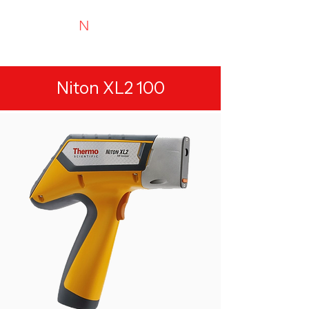
N
TYRIMAI
Experts in recycling and portable analysis
Niton XL2 100