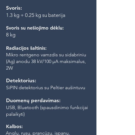
Svoris:
1.3 kg + 0.25 kg su baterija
Svoris su nešiojimo dėklu:
8 kg
Radiacijos šaltinis:
Mikro rentgeno vamzdis su sidabriniu
(Ag) anodu 38 kV/100 µA maksimalus,
2W
Detektorius:
SiPIN detektorius su Peltier aušintuvu
Duomenų perdavimas:
USB, Bluetooth (spausdinimo funkcijai
palaikyti)
Kalbos:
Anglų, rusų, prancūzų, ispanų,