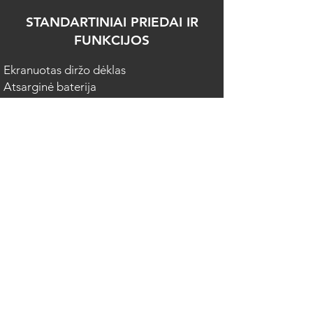
STANDARTINIAI PRIEDAI IR
FUNKCIJOS
Ekranuotas diržo dėklas
Atsarginė baterija
110/220 VAC akumuliatoriaus įkroviklis/
kintamosios srovės adapteris
CD su vartotojo instrukcija anglų kalba
NDT© (NITON duomenų perdavimo)
kompiuterinė programinė įranga su
galimybe apdoroti duomenis Microsoft
Excel programoje ir atspausdinti
ataskaitą/sertifikatą ant jūsų įmonės
šablono.
Integruotas GPS
Vandeniui atsparus nešiojimo dėklas
Pateikta sertifikuota etaloninė medžiaga:
Su bendrųjų lydinių (G) režimu - 1/2 Mo 1