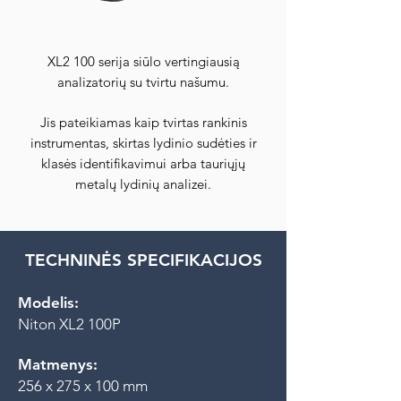
XL2 100 serija siūlo vertingiausią
analizatorių su tvirtu našumu.
Jis pateikiamas kaip tvirtas rankinis
instrumentas, skirtas lydinio sudėties ir
klasės identifikavimui arba tauriųjų
metalų lydinių analizei.
TECHNINĖS SPECIFIKACIJOS
Modelis:
Niton XL2 100P
Matmenys:
256 x 275 x 100 mm